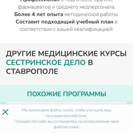
фармацевтов и среднего медперсонала.
Более 4 лет опыта
методической работы.
Составит подходящий учебный план
в
соответствии с вашей квалификацией.
ДРУГИЕ МЕДИЦИНСКИЕ КУРСЫ
СЕСТРИНСКОЕ ДЕЛО
В
СТАВРОПОЛЕ
ПОХОЖИЕ ПРОГРАММЫ
×
Мы используем
файлы cookie
, чтобы улучшить ваш
Дизартрия
пользовательский опыт.
Посещая этот сайт, вы соглашаетесь на использование нами
файлов cookie.
Форма обучения
Дистанционно