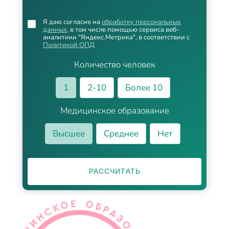
Я даю согласие на
обработку персональных
данных
, в том числе помощью сервиса веб-
аналитики "Яндекс.Метрика", в соответствии с
Политикой ОПД
Количество человек
1
2-10
Более 10
Медицинское образование
Высшее
Среднее
Нет
РАССЧИТАТЬ