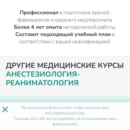
Профессионал
в подготовке врачей,
фармацевтов и среднего медперсонала.
Более 4 лет опыта
методической работы.
Составит подходящий учебный план
в
соответствии с вашей квалификацией.
ДРУГИЕ МЕДИЦИНСКИЕ КУРСЫ
АНЕСТЕЗИОЛОГИЯ-
РЕАНИМАТОЛОГИЯ
×
ПОХОЖИЕ ПРОГРАММЫ
Мы используем
файлы cookie
, чтобы улучшить ваш
пользовательский опыт.
Посещая этот сайт, вы соглашаетесь на использование нами
Диагностика и лечение
файлов cookie.