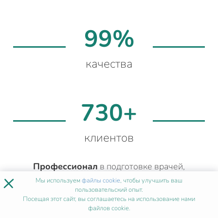
99%
качества
730+
клиентов
Профессионал
в подготовке врачей,
×
фармацевтов и среднего медперсонала.
Мы используем
файлы cookie
, чтобы улучшить ваш
Более 4 лет опыта
методической работы.
пользовательский опыт.
Посещая этот сайт, вы соглашаетесь на использование нами
Составит подходящий учебный план
в
файлов cookie.
соответствии с вашей квалификацией.