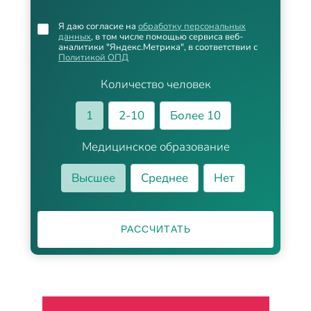
Я даю согласие на
обработку персональных
данных
, в том числе помощью сервиса веб-
аналитики "Яндекс.Метрика", в соответствии с
Политикой ОПД
Количество человек
1
2-10
Более 10
Медицинское образование
Высшее
Среднее
Нет
РАССЧИТАТЬ