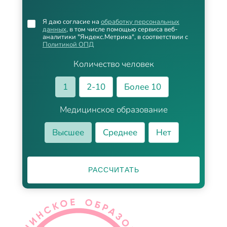
Я даю согласие на
обработку персональных
данных
, в том числе помощью сервиса веб-
аналитики "Яндекс.Метрика", в соответствии с
Политикой ОПД
Количество человек
1
2-10
Более 10
Медицинское образование
Высшее
Среднее
Нет
РАССЧИТАТЬ