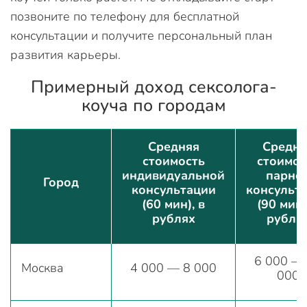
позвоните по телефону для бесплатной
консультации и получите персональный план
развития карьеры.
Примерный доход сексолога-
коуча по городам
Средняя
Средня
стоимость
стоимос
индивидуальной
парно
Город
консультации
консульт
(60 мин), в
(90 мин)
рублях
рубля
6 000 —
Москва
4 000 — 8 000
000