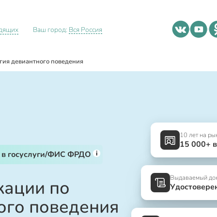
идящих
Ваш город:
Вся Россия
гия девиантного поведения
10 лет на ры
15 000+ 
i
 в госуслуги/ФИС ФРДО
Выдаваемый до
ации по
Удостовере
ого поведения