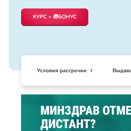
КУРС + 🎁БОНУС
Условия рассрочки
Выдав