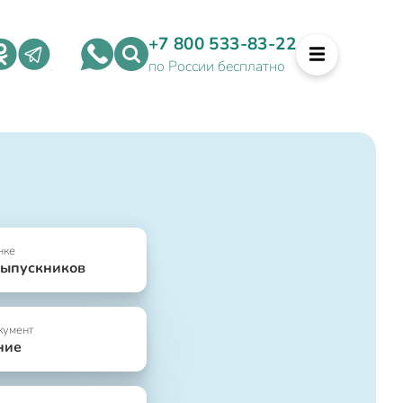
+7 800 533-83-22
по России бесплатно
нке
выпускников
кумент
ние