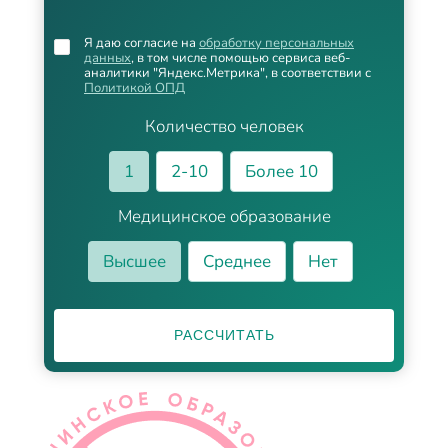
Я даю согласие на
обработку персональных
данных
, в том числе помощью сервиса веб-
аналитики "Яндекс.Метрика", в соответствии с
Политикой ОПД
Количество человек
1
2-10
Более 10
Медицинское образование
Высшее
Среднее
Нет
РАССЧИТАТЬ