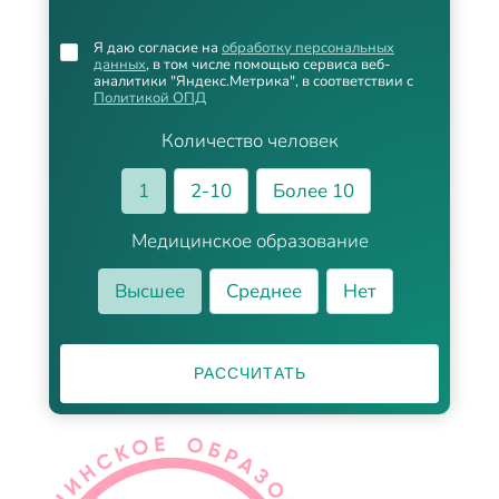
Я даю согласие на
обработку персональных
данных
, в том числе помощью сервиса веб-
аналитики "Яндекс.Метрика", в соответствии с
Политикой ОПД
Количество человек
1
2-10
Более 10
Медицинское образование
Высшее
Среднее
Нет
РАССЧИТАТЬ