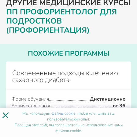
ДРУГИЕ МЕДИЦИНСКИЕ КУРСЫ
ПП ПРОФОРИЕНТОЛОГ ДЛЯ
ПОДРОСТКОВ
(ПРОФОРИЕНТАЦИЯ)
ПОХОЖИЕ ПРОГРАММЫ
Современные подходы к лечению
сахарного диабета
Форма обучения
Дистанционно
Количество часов
от 36
×
Начало обучения
Каждый день
Мы используем
файлы cookie
, чтобы улучшить ваш
пользовательский опыт.
Посещая этот сайт, вы соглашаетесь на использование нами
Записаться
файлов cookie.