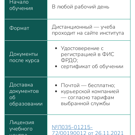
Начало
В любой рабочий день
обучения
Дистанционный — учеба
Формат
проходит на сайте института
Удостоверение с
Документы
регистрацией в ФИС
после курса
ФРДО;
сертификат об обучении
Доставка
Почтой — бесплатно;
документов
курьерской компанией
об
— согласно тарифам
выбранной службы
образовании
Лицензия
№Л035-01215-
учебного
72/00190012 от 26.11.2021