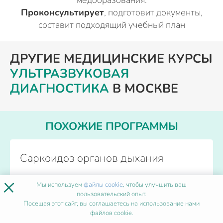
медобразования.
Проконсультирует
, подготовит документы,
составит подходящий учебный план
ДРУГИЕ МЕДИЦИНСКИЕ КУРСЫ
УЛЬТРАЗВУКОВАЯ
ДИАГНОСТИКА
В МОСКВЕ
ПОХОЖИЕ ПРОГРАММЫ
Саркоидоз органов дыхания
×
Мы используем
файлы cookie
, чтобы улучшить ваш
Форма обучения
Дистанционно
пользовательский опыт.
Количество часов
от 36
Посещая этот сайт, вы соглашаетесь на использование нами
Начало обучения
Каждый день
файлов cookie.