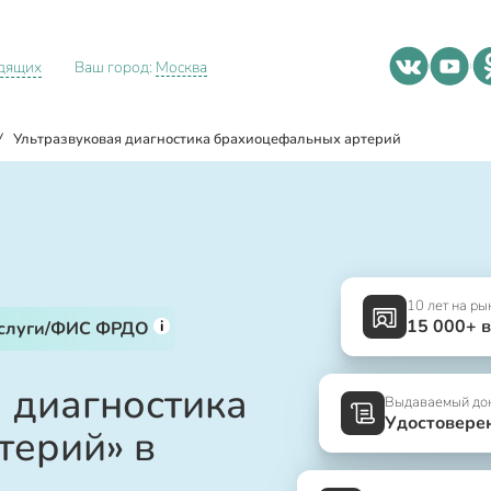
идящих
Ваш город:
Москва
/
Ультразвуковая диагностика брахиоцефальных артерий
10 лет на ры
15 000+ 
i
услуги/ФИС ФРДО
я диагностика
Выдаваемый до
Удостовере
терий» в