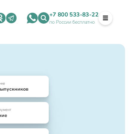
+7 800 533-83-22
по России бесплатно
нке
выпускников
кумент
ние