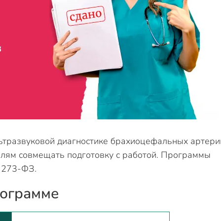
ьтразвуковой диагностике брахиоцефальных артери
елям совмещать подготовку с работой. Программы
 273-ФЗ.
рограмме