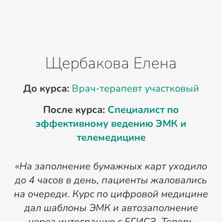
Щербакова Елена
До курса:
Врач-терапевт участковый
После курса:
Специалист по
эффективному ведению ЭМК и
П
телемедицине
«На заполнение бумажных карт уходило
«
до 4 часов в день, пациенты жаловались
м
на очереди. Курс по цифровой медицине
т
дал шаблоны ЭМК и автозаполнение
р
через интеграцию с ЕГИСЗ. Теперь