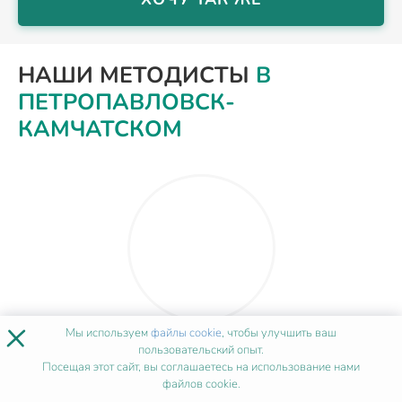
НАШИ МЕТОДИСТЫ
В
ПЕТРОПАВЛОВСК-
КАМЧАТСКОМ
×
Мы используем
файлы cookie
, чтобы улучшить ваш
Ирина Власова
пользовательский опыт.
Посещая этот сайт, вы соглашаетесь на использование нами
файлов cookie.