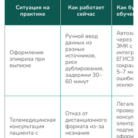
Ситуация на
Как работает
Как буд
практике
сейчас
обучен
Автозап
Ручной ввод
через 
данных из
ЭМК с
разных
Оформление
интегра
источников,
эпикриза при
ЕГИСЗ: 
риск
выписке
сокраща
дублирования,
5–7 мин
задержки 30–
ошибки
60 минут
исключ
Легаль
провед
Отказ от
консуль
Телемедицинская
дистанционного
электро
консультация
формата из-за
подпись
пациента с
незнания
оформл