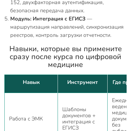
152, двухфакторная аутентификация,
безопасная передача данных.
Модуль: Интеграция с ЕГИСЗ
—
маршрутизация направлений, синхронизация
реестров, контроль загрузки отчетности.
Навыки, которые вы примените
сразу после курса по цифровой
медицине
Навык
Инструмент
Где пр
Ежедне
ведени
Шаблоны
медици
документов +
Работа с ЭМК
докуме
интеграция с
без
ЕГИСЗ
дублир