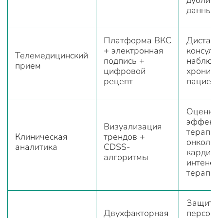
данных
Платформа ВКС
Дистан
+ электронная
консуль
Телемедицинский
подпись +
наблюд
прием
цифровой
хронич
рецепт
пациен
Оценка
эффект
Визуализация
терапи
Клиническая
трендов +
онколог
аналитика
CDSS-
кардио
алгоритмы
интенс
терапи
Защита
Двухфакторная
персон