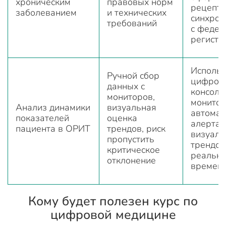
хроническим
правовых норм
рецепта
заболеванием
и технических
синхрон
требований
с феде
регистр
Использ
Ручной сбор
цифров
данных с
консоли
мониторов,
монитор
Анализ динамики
визуальная
автомат
показателей
оценка
алертам
пациента в ОРИТ
трендов, риск
визуали
пропустить
трендов
критическое
реальн
отклонение
времен
Кому будет полезен курс по
цифровой медицине