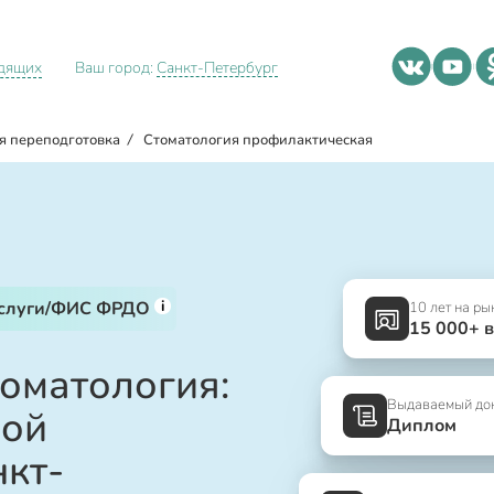
идящих
Ваш город:
Санкт-Петербург
я переподготовка
/
Стоматология профилактическая
i
услуги/ФИС ФРДО
10 лет на ры
15 000+ 
оматология:
Выдаваемый до
ной
Диплом
нкт-