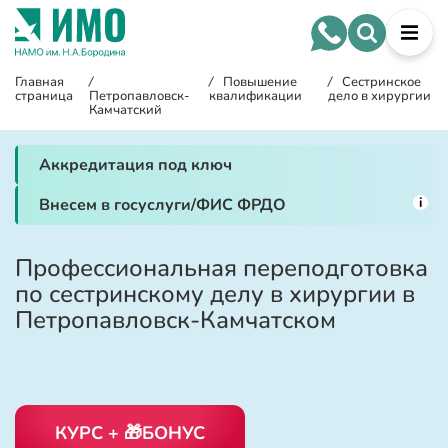
Главная
/
/
Повышение
/
Сестринское
страница
Петропавловск-
квалификации
дело в хирургии
Камчатский
Аккредитация под ключ
i
Внесем в госуслуги/ФИС ФРДО
Профессиональная переподготовка
по сестринскому делу в хирургии в
Петропавловск-Камчатском
КУРС + 🎁БОНУС