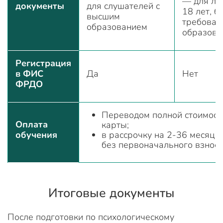
— для ли
документы
для слушателей с
18 лет, б
высшим
требован
образованием
образов
Регистрация
в ФИС
Да
Нет
ФРДО
Переводом полной стоимост
Оплата
карты;
обучения
в рассрочку на 2-36 месяце
без первоначального взнос
Итоговые документы
После подготовки по психологическому