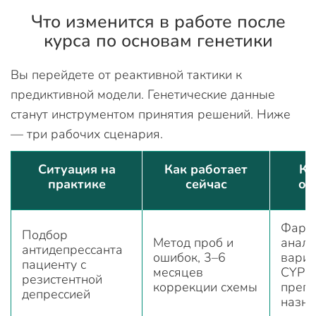
Что изменится в работе после
курса по основам генетики
Вы перейдете от реактивной тактики к
предиктивной модели. Генетические данные
станут инструментом принятия решений. Ниже
— три рабочих сценария.
Ситуация на
Как работает
Ка
практике
сейчас
об
Фарма
Подбор
Метод проб и
анали
антидепрессанта
ошибок, 3–6
вариа
пациенту с
месяцев
CYP2
резистентной
коррекции схемы
препа
депрессией
назна