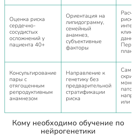
Расче
Ориентация на
Оценка риска
риска
липидограмму,
сердечно-
интег
семейный
сосудистых
клини
анамнез,
осложнений у
данны
субъективные
пациента 40+
Перс
факторы
план 
Само
Консультирование
Направление к
скрин
пары с
генетику без
моно
отягощенным
предварительной
патол
репродуктивным
стратификации
напра
анамнезом
риска
или 
Кому необходимо обучение по
нейрогенетики