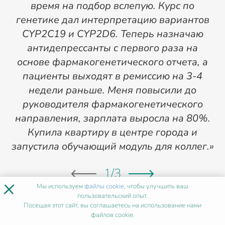
время на подбор вслепую. Курс по
генетике дал интерпретацию вариантов
CYP2C19 и CYP2D6. Теперь назначаю
г
антидепрессанты с первого раза на
основе фармакогенетического отчета, а
пациенты выходят в ремиссию на 3-4
недели раньше. Меня повысили до
руководителя фармакогенетического
направления, зарплата выросла на 80%.
п
Купила квартиру в центре города и
запустила обучающий модуль для коллег.»
1
/
3
×
Мы используем
файлы cookie
, чтобы улучшить ваш
пользовательский опыт.
Посещая этот сайт, вы соглашаетесь на использование нами
ХОЧУ ТАК ЖЕ
файлов cookie.