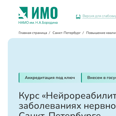
Версия для слабов
Главная страница
/
Санкт-Петербург
/
Повышение квал
Аккредитация под ключ
Внесем в гос
Курс «Нейрореабили
заболеваниях нервно
Санкт-Петербурге