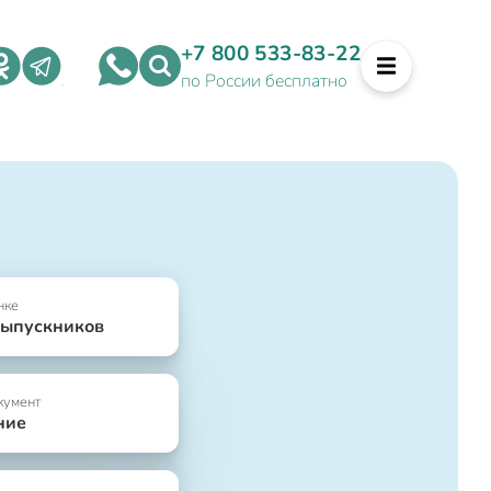
+7 800 533-83-22
по России бесплатно
нке
выпускников
кумент
ние