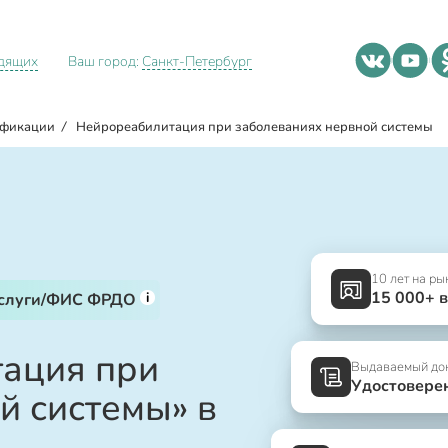
идящих
Ваш город:
Санкт-Петербург
ификации
/
Нейрореабилитация при заболеваниях нервной системы
10 лет на ры
15 000+ 
i
услуги/ФИС ФРДО
тация при
Выдаваемый до
Удостовере
й системы» в