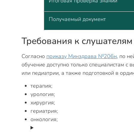
Итоговая проверка знаний
Получаемый документ
Требования к слушателям
Согласно
приказу Минздрава №206н
, по н
обучение доступно только специалистам с
или педиатрии, а также подготовкой в орди
терапия;
урология;
хирургия;
гериатрия;
онкология;