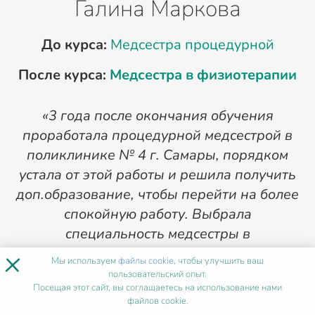
Галина Маркова
До курса:
Медсестра процедурной
После курса:
Медсестра в физиотерапии
«3 года после окончания обучения
проработала процедурной медсестрой в
поликлинике № 4 г. Самары, порядком
устала от этой работы и решила получить
ф
доп.образование, чтобы перейти на более
П
спокойную работу. Выбрала
д
специальность медсестры в
×
физиотерапии. То, что, надо! Сейчас у
Мы используем
файлы cookie
, чтобы улучшить ваш
меня работа без биологических
пользовательский опыт.
Посещая этот сайт, вы соглашаетесь на использование нами
жидкостей, детского плача и других
файлов cookie.
прелестей. Пациенты, конечно и здесь