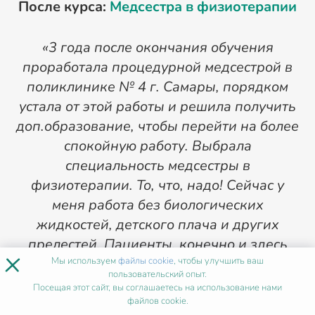
После курса:
Медсестра в физиотерапии
«3 года после окончания обучения
проработала процедурной медсестрой в
поликлинике № 4 г. Самары, порядком
устала от этой работы и решила получить
ф
доп.образование, чтобы перейти на более
П
спокойную работу. Выбрала
д
специальность медсестры в
физиотерапии. То, что, надо! Сейчас у
меня работа без биологических
жидкостей, детского плача и других
прелестей. Пациенты, конечно и здесь
×
Мы используем
файлы cookie
, чтобы улучшить ваш
разные попадаются, но в целом мне
пользовательский опыт.
психологически полегче и физически
Посещая этот сайт, вы соглашаетесь на использование нами
устаю после работы меньше.»
файлов cookie.