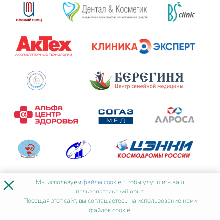
×
Мы используем
файлы cookie
, чтобы улучшить ваш
пользовательский опыт.
Посещая этот сайт, вы соглашаетесь на использование нами
файлов cookie.