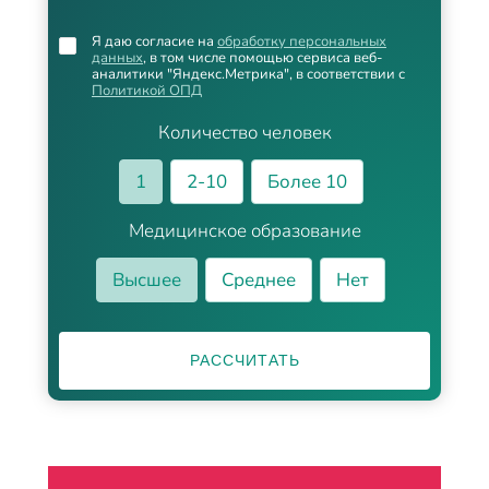
Я даю согласие на
обработку персональных
данных
, в том числе помощью сервиса веб-
аналитики "Яндекс.Метрика", в соответствии с
Политикой ОПД
Количество человек
1
2-10
Более 10
Медицинское образование
Высшее
Среднее
Нет
РАССЧИТАТЬ