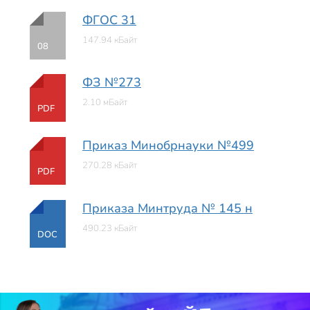
ФГОС 31
147.94 кБайт
08
ФЗ №273
2.10 мБайт
PDF
Приказ Минобрнауки №499
270.28 кБайт
PDF
Приказа Минтруда № 145 н
490.23 кБайт
DOC