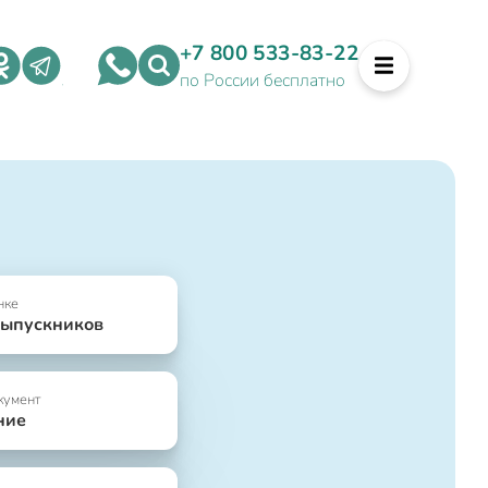
+7 800 533-83-22
по России бесплатно
нке
выпускников
кумент
ние