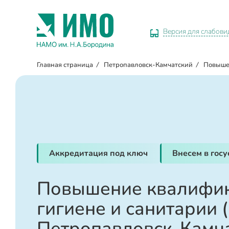
Версия для слабов
Главная страница
/
Петропавловск-Камчатский
/
Повыше
Аккредитация под ключ
Внесем в гос
Повышение квалифик
гигиене и санитарии 
Петропавловск-Камч