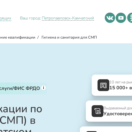
идящих
Ваш город:
Петропавловск-Камчатский
ние квалификации
/
Гигиена и санитария для СМП
10 лет на ры
15 000+ 
i
услуги/ФИС ФРДО
ации по
Выдаваемый до
Удостовере
(СМП) в
атском