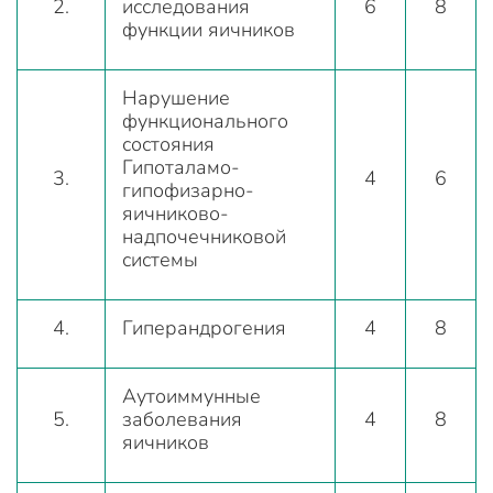
2.
исследования
6
8
функции яичников
Нарушение
функционального
состояния
Гипоталамо-
3.
4
6
гипофизарно-
яичниково-
надпочечниковой
системы
4.
Гиперандрогения
4
8
Аутоиммунные
5.
заболевания
4
8
яичников