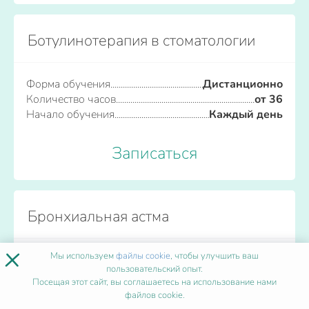
Ботулинотерапия в стоматологии
Форма обучения
Дистанционно
Количество часов
от 36
Начало обучения
Каждый день
Записаться
Бронхиальная астма
×
Мы используем
файлы cookie
, чтобы улучшить ваш
Форма обучения
Дистанционно
пользовательский опыт.
Количество часов
от 36
Посещая этот сайт, вы соглашаетесь на использование нами
Начало обучения
Каждый день
файлов cookie.