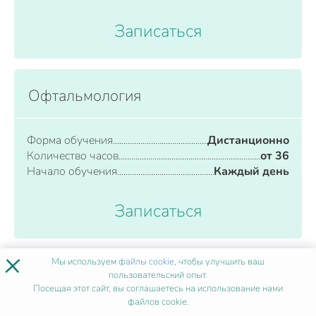
Записаться
Офтальмология
Форма обучения
Дистанционно
Количество часов
от 36
Начало обучения
Каждый день
Записаться
×
Мы используем
файлы cookie
, чтобы улучшить ваш
Онкология
пользовательский опыт.
Посещая этот сайт, вы соглашаетесь на использование нами
файлов cookie.