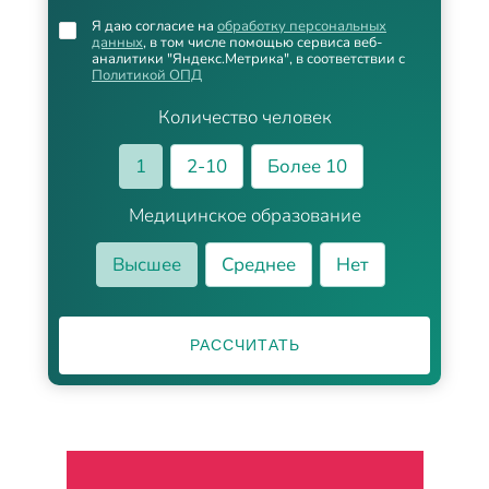
Я даю согласие на
обработку персональных
данных
, в том числе помощью сервиса веб-
аналитики "Яндекс.Метрика", в соответствии с
Политикой ОПД
Количество человек
1
2-10
Более 10
Медицинское образование
Высшее
Среднее
Нет
РАССЧИТАТЬ