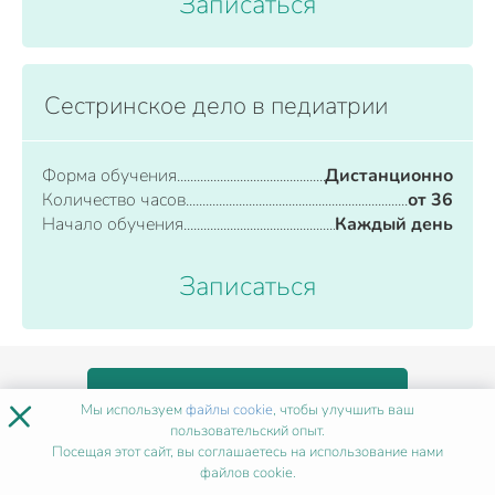
Записаться
Сестринское дело в педиатрии
Форма обучения
Дистанционно
Количество часов
от 36
Начало обучения
Каждый день
Записаться
×
ВСЕ ПРОГРАММЫ
Мы используем
файлы cookie
, чтобы улучшить ваш
пользовательский опыт.
Посещая этот сайт, вы соглашаетесь на использование нами
файлов cookie.