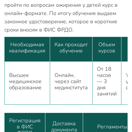
пройти по вопросам ожирения у детей курс в
онлайн-формате. По итогу обучения выдаем
законное удостоверение, которое в короткие
сроки вносим в ФИС ФРДО.
Необходимая
Как проходит
Объем
квалификация
обучение
курсов
От 18
Высшее
Онлайн,
часов
Уд
медицинское
через сайт
— 3
ус
образование
мединститута
дня
об
занятий
Регистрация
Доставка
в ФИС
Регламенты
документа