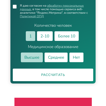
Я даю согласие на
обработку персональных
данных
, в том числе помощью сервиса веб-
аналитики "Яндекс.Метрика", в соответствии с
Политикой ОПД
Количество человек
1
2-10
Более 10
Медицинское образование
Высшее
Среднее
Нет
РАССЧИТАТЬ