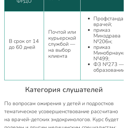
ФРДО
Профстандар
врачей;
приказ
Почтой или
Минздрава
курьерской
В срок от 14
№206н;
службой —
до 60 дней
приказ
на выбор
Минобрнауки
клиента
№499;
ФЗ №273 — о
образовании
Категория слушателей
По вопросам ожирения у детей и подростков
тематическое усовершенствование рассчитано
на врачей-детских эндокринологов. Курс будет
полезен и другим медицинским специалистам: