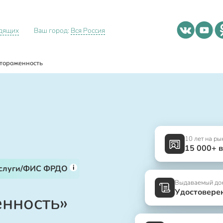
идящих
Ваш город:
Вся Россия
тороженность
10 лет на ры
15 000+ 
i
услуги/ФИС ФРДО
Выдаваемый до
Удостовере
нность»