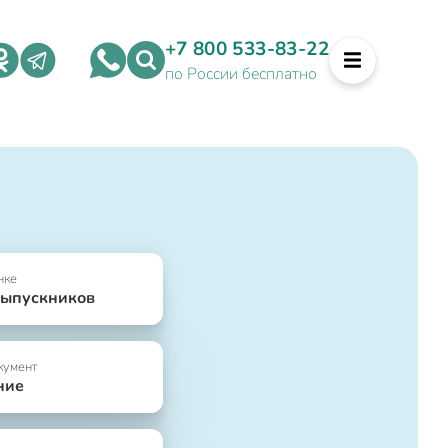
+7 800 533-83-22
по России бесплатно
нке
выпускников
кумент
ние