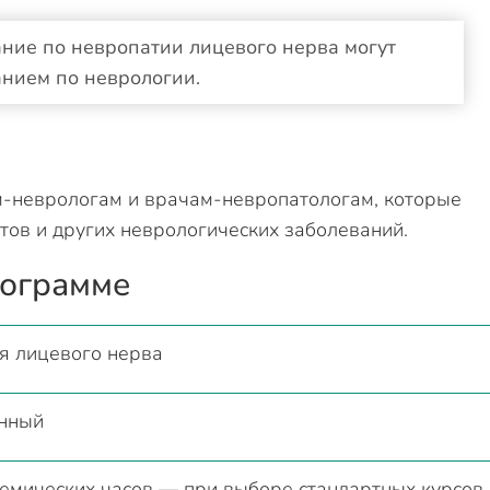
ние по невропатии лицевого нерва могут
нием по неврологии.
м-неврологам и врачам-невропатологам, которые
тов и других неврологических заболеваний.
рограмме
я лицевого нерва
нный
демических часов — при выборе стандартных курсов