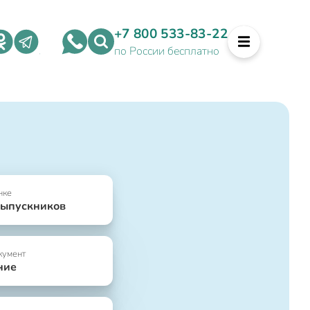
+7 800 533-83-22
по России бесплатно
нке
выпускников
кумент
ние