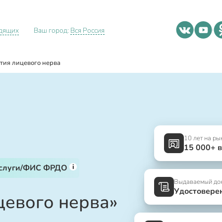
идящих
Ваш город:
Вся Россия
тия лицевого нерва
10 лет на ры
15 000+ 
i
услуги/ФИС ФРДО
Выдаваемый до
Удостовере
цевого нерва»