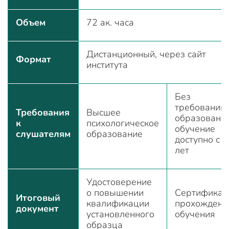
Объем
72 ак. часа
Дистанционный, через сайт
Формат
института
Без
требований 
Требования
Высшее
образовани
к
психологическое
обучение
слушателям
образование
доступно с 
лет
Удостоверение
о повышении
Сертификат
Итоговый
квалификации
прохождени
документ
установленного
обучения
образца