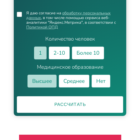
Я даю согласие на
обработку персональных
данных
, в том числе помощью сервиса веб-
аналитики "Яндекс.Метрика", в соответствии с
Политикой ОПД
Количество человек
1
2-10
Более 10
Медицинское образование
Высшее
Среднее
Нет
РАССЧИТАТЬ