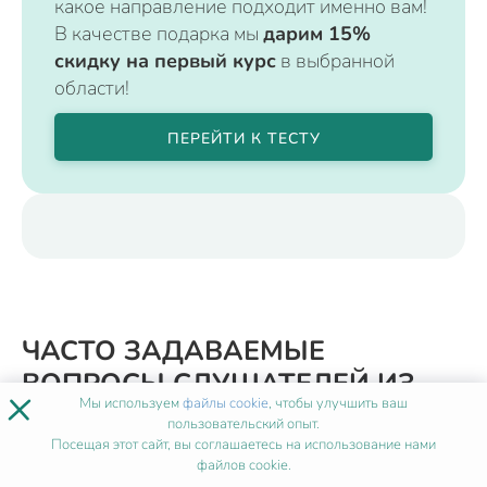
какое направление подходит именно вам!
В качестве подарка мы
дарим 15%
скидку на первый курс
в выбранной
области!
ПЕРЕЙТИ К ТЕСТУ
ЧАСТО ЗАДАВАЕМЫЕ
ВОПРОСЫ СЛУШАТЕЛЕЙ ИЗ
×
Мы используем
файлы cookie
, чтобы улучшить ваш
МОСКВЫ
пользовательский опыт.
Посещая этот сайт, вы соглашаетесь на использование нами
файлов cookie.
Что такое тифлопедагогика?