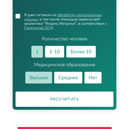
Я даю согласие на
обработку персональных
данных
, в том числе помощью сервиса веб-
аналитики "Яндекс.Метрика", в соответствии с
Политикой ОПД
Количество человек
1
2-10
Более 10
Медицинское образование
Высшее
Среднее
Нет
РАССЧИТАТЬ