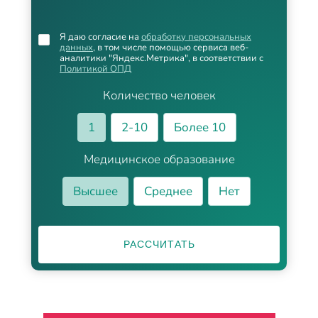
Я даю согласие на
обработку персональных
данных
, в том числе помощью сервиса веб-
аналитики "Яндекс.Метрика", в соответствии с
Политикой ОПД
Количество человек
1
2-10
Более 10
Медицинское образование
Высшее
Среднее
Нет
РАССЧИТАТЬ