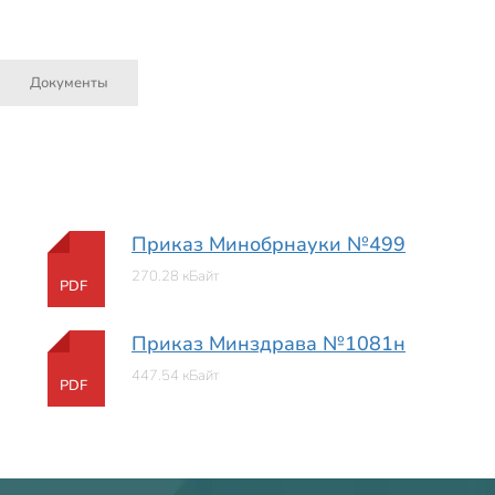
Документы
Приказ Минобрнауки №499
270.28 кБайт
PDF
Приказ Минздрава №1081н
447.54 кБайт
PDF