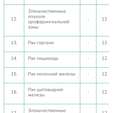
Злокачественные
опухоли
12.
-
12
орофарингеальной
зоны
13.
Рак гортани
-
12
14.
Рак пищевода
-
12
15.
Рак молочной железы
-
12
Рак щитовидной
16.
-
12
железы
Злокачественные
17.
-
12