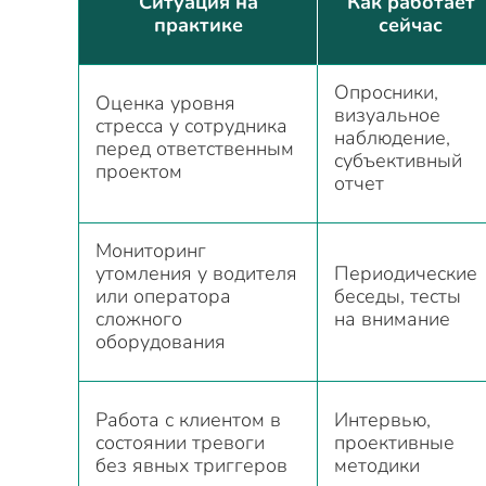
Ситуация на
Как работает
практике
сейчас
Опросники,
Оценка уровня
визуальное
стресса у сотрудника
наблюдение,
перед ответственным
субъективный
проектом
отчет
Мониторинг
утомления у водителя
Периодические
или оператора
беседы, тесты
сложного
на внимание
оборудования
Работа с клиентом в
Интервью,
состоянии тревоги
проективные
без явных триггеров
методики