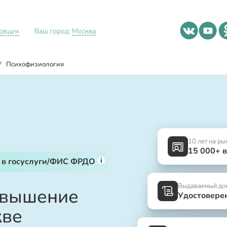
идящих
Ваш город:
Москва
/
Психофизиология
10 лет на ры
15 000+ 
i
 в госуслуги/ФИС ФРДО
Выдаваемый до
овышение
Удостовере
кве