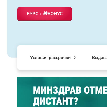
КУРС + 🎁БОНУС
Условия рассрочки
Выдав