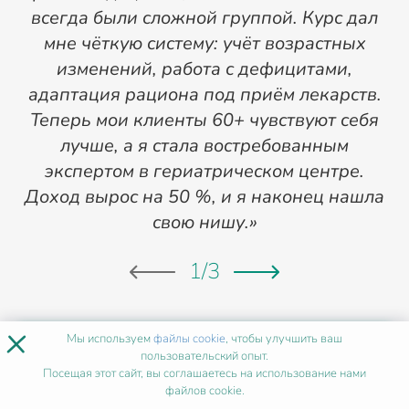
всегда были сложной группой. Курс дал
мне чёткую систему: учёт возрастных
изменений, работа с дефицитами,
п
адаптация рациона под приём лекарств.
Теперь мои клиенты 60+ чувствуют себя
лучше, а я стала востребованным
экспертом в гериатрическом центре.
Доход вырос на 50 %, и я наконец нашла
свою нишу.»
1
/
3
×
Мы используем
файлы cookie
, чтобы улучшить ваш
ХОЧУ ТАК ЖЕ
пользовательский опыт.
Посещая этот сайт, вы соглашаетесь на использование нами
файлов cookie.