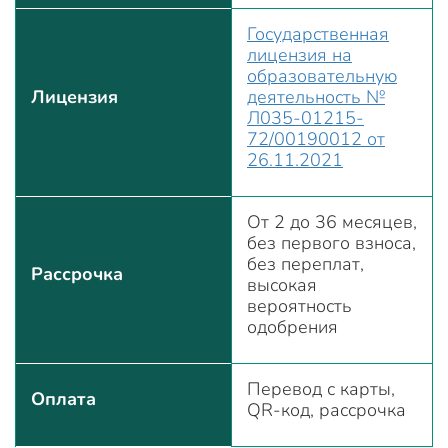
Государственная
лицензия на
образовательную
Лицензия
деятельность №
Л035-01215-
72/00190012 от
26.11.2021
От 2 до 36 месяцев,
без первого взноса,
без переплат,
Рассрочка
высокая
вероятность
одобрения
Перевод с карты,
Оплата
QR-код, рассрочка