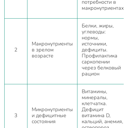
потребности в
макронутриентах
Белки, жиры,
углеводы:
нормы,
Макронутриенты
источники,
2
в зрелом
дефициты.
возрасте
Профилактика
саркопении
через белковый
рацион
Витамины,
минералы,
клетчатка.
Микронутриенты
Дефицит
3
и дефицитные
витамина D,
состояния
кальций, анемия,
остеопороз.