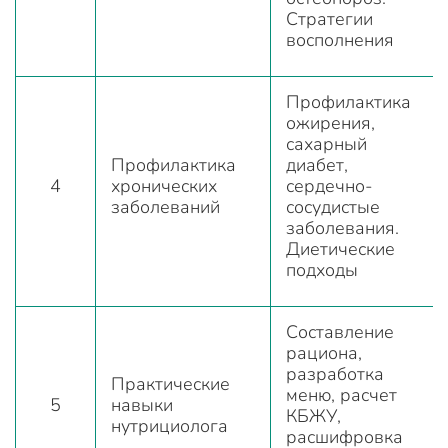
Стратегии
восполнения
Профилактика
ожирения,
сахарный
Профилактика
диабет,
4
хронических
сердечно-
заболеваний
сосудистые
заболевания.
Диетические
подходы
Составление
рациона,
разработка
Практические
меню, расчет
5
навыки
КБЖУ,
нутрициолога
расшифровка