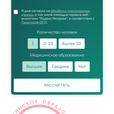
Я даю согласие на
обработку персональных
данных
, в том числе помощью сервиса веб-
аналитики "Яндекс.Метрика", в соответствии с
Политикой ОПД
Количество человек
1
2-10
Более 10
Медицинское образование
Высшее
Среднее
Нет
РАССЧИТАТЬ