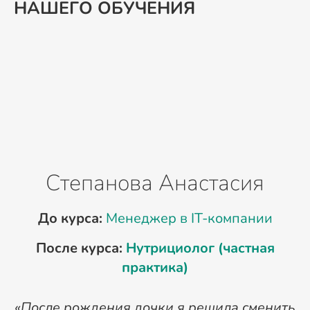
НАШЕГО ОБУЧЕНИЯ
Степанова Анастасия
До курса:
Менеджер в IT-компании
Д
После курса:
Нутрициолог (частная
практика)
«После рождения дочки я решила сменить
«