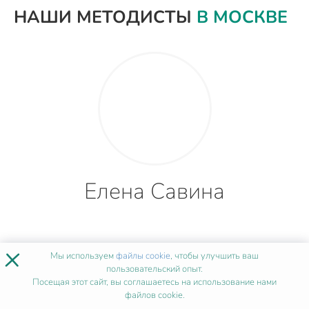
НАШИ МЕТОДИСТЫ
В МОСКВЕ
Елена Савина
×
5 лет
Мы используем
файлы cookie
, чтобы улучшить ваш
пользовательский опыт.
Посещая этот сайт, вы соглашаетесь на использование нами
файлов cookie.
опыта