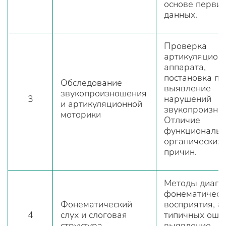
основе перви
данных.
Проверка
артикуляцион
аппарата,
постановка пр
Обследование
выявление
звукопроизношения
3
нарушений
и артикуляционной
звукопроизно
моторики
Отличие
функциональн
органических
причин.
Методы диагн
фонематическ
Фонематический
восприятия, а
4
слух и слоговая
типичных оши
структура
выявление