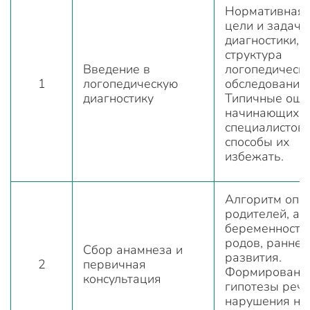
Нормативная 
цели и задачи
диагностики,
структура
Введение в
логопедическ
1
логопедическую
обследования.
диагностику
Типичные оши
начинающих
специалистов 
способы их
избежать.
Алгоритм опр
родителей, ан
беременности,
родов, раннег
Сбор анамнеза и
развития.
2
первичная
Формировани
консультация
гипотезы реч
нарушения на