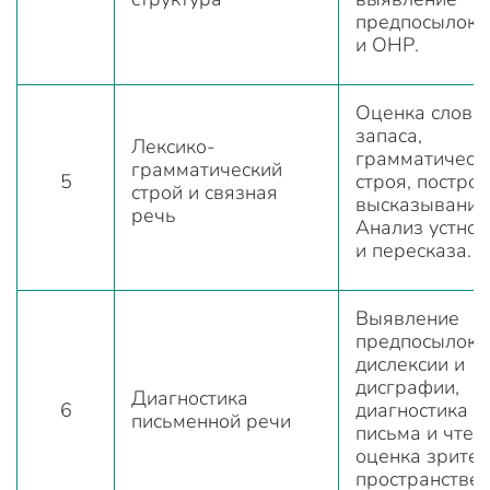
предпосылок
и ОНР.
Оценка слова
запаса,
Лексико-
грамматическ
грамматический
5
строя, постро
строй и связная
высказываний
речь
Анализ устной
и пересказа.
Выявление
предпосылок
дислексии и
дисграфии,
Диагностика
6
диагностика 
письменной речи
письма и чтен
оценка зрите
пространстве