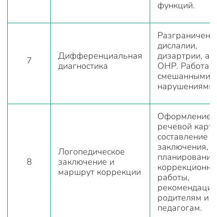
функций.
Разграничени
дислалии,
Дифференциальная
дизартрии, ал
7
диагностика
ОНР. Работа с
смешанными
нарушениями.
Оформление
речевой карты
составление
заключения,
Логопедическое
планирование
8
заключение и
коррекционно
маршрут коррекции
работы,
рекомендации
родителям и
педагогам.