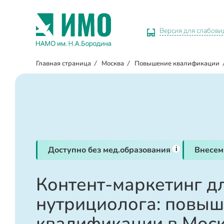
Версия для слабов
Главная страница
/
Москва
/
Повышение квалификации
i
Доступно без мед.образования
Внесем
Контент-маркетинг д
нутрициолога: повы
квалификации в Мос