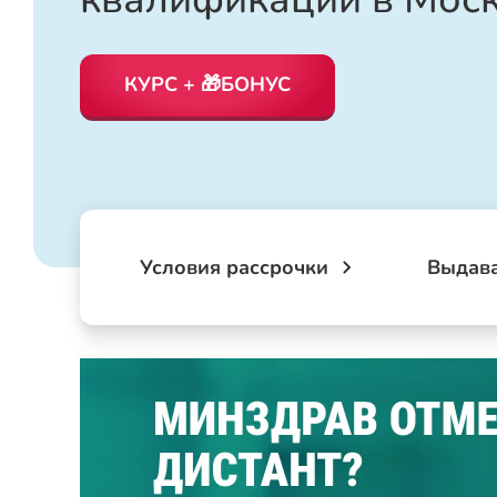
КУРС + 🎁БОНУС
Условия рассрочки
Выдав