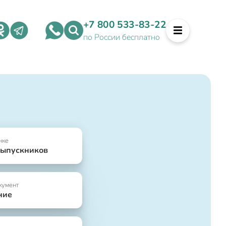
+7 800 533-83-22
по России бесплатно
нке
выпускников
кумент
ние