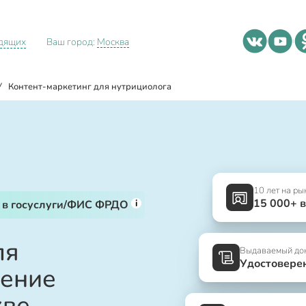
идящих
Ваш город:
Москва
/
Контент-маркетинг для нутрициолога
10 лет на ры
15 000+ 
i
 в госуслуги/ФИС ФРДО
ля
Выдаваемый до
Удостовере
шение
кве