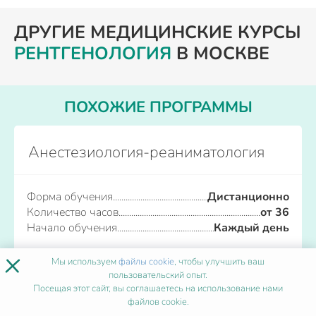
ДРУГИЕ МЕДИЦИНСКИЕ КУРСЫ
РЕНТГЕНОЛОГИЯ
В МОСКВЕ
ПОХОЖИЕ ПРОГРАММЫ
Анестезиология-реаниматология
Форма обучения
Дистанционно
Количество часов
от 36
Начало обучения
Каждый день
×
Мы используем
файлы cookie
, чтобы улучшить ваш
Записаться
пользовательский опыт.
Посещая этот сайт, вы соглашаетесь на использование нами
файлов cookie.