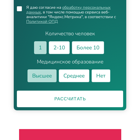
Я даю согласие на
обработку персональных
данных
, в том числе помощью сервиса веб-
аналитики "Яндекс.Метрика", в соответствии с
Политикой ОПД
Количество человек
1
2-10
Более 10
Медицинское образование
Высшее
Среднее
Нет
РАССЧИТАТЬ