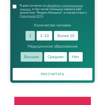
Я даю согласие на
обработку персональных
данных
, в том числе помощью сервиса веб-
аналитики "Яндекс.Метрика", в соответствии с
Политикой ОПД
Количество человек
1
2-10
Более 10
Медицинское образование
Высшее
Среднее
Нет
РАССЧИТАТЬ