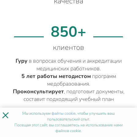
качества
850+
клиентов
Гуру
в вопросах обучения и аккредитации
медицинских работников.
5 лет работы методистом
программ
медобразования.
Проконсультирует
, подготовит документы,
составит подходящий учебный план
×
Мы используем
файлы cookie
, чтобы улучшить ваш
ДРУГИЕ МЕДИЦИНСКИЕ КУРСЫ
пользовательский опыт.
Посещая этот сайт, вы соглашаетесь на использование нами
АНЕСТЕЗИОЛОГИЯ-
файлов cookie.