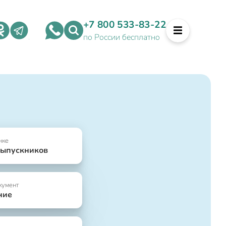
+7 800 533-83-22
по России бесплатно
нке
выпускников
кумент
ние