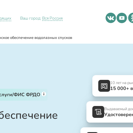
идящих
Ваш город:
Вся Россия
ское обеспечение водолазных спусков
10 лет на ры
15 000+ 
i
услуги/ФИС ФРДО
Выдаваемый до
беспечение
Удостовере