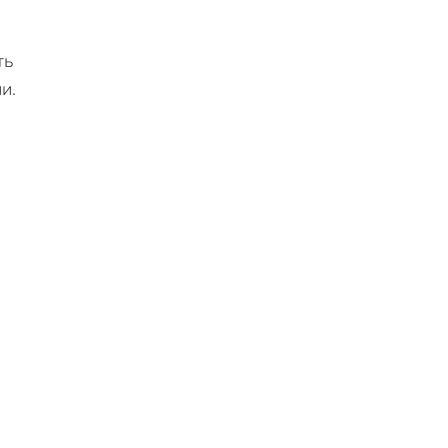
ть
и.