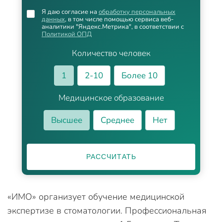
Я даю согласие на
обработку персональных
данных
, в том числе помощью сервиса веб-
аналитики "Яндекс.Метрика", в соответствии с
Политикой ОПД
Количество человек
1
2-10
Более 10
Медицинское образование
Высшее
Среднее
Нет
РАССЧИТАТЬ
«ИМО» организует обучение медицинской
экспертизе в стоматологии. Профессиональная