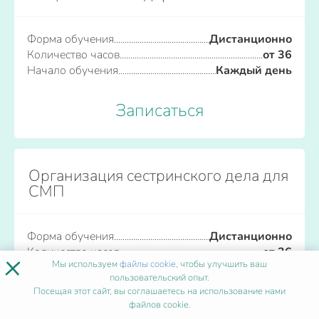
Форма обучения
Дистанционно
Количество часов
от 36
Начало обучения
Каждый день
Записаться
Организация сестринского дела для
СМП
Форма обучения
Дистанционно
Количество часов
от 36
×
Мы используем
файлы cookie
, чтобы улучшить ваш
Начало обучения
Каждый день
пользовательский опыт.
Посещая этот сайт, вы соглашаетесь на использование нами
Записаться
файлов cookie.