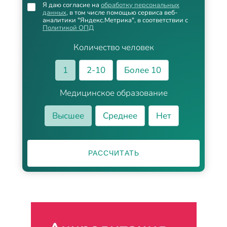
Я даю согласие на
обработку персональных
данных
, в том числе помощью сервиса веб-
аналитики "Яндекс.Метрика", в соответствии с
Политикой ОПД
Количество человек
1
2-10
Более 10
Медицинское образование
Высшее
Среднее
Нет
РАССЧИТАТЬ