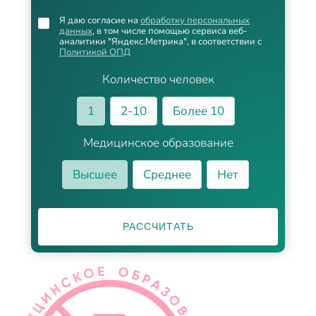
Я даю согласие на
обработку персональных
данных
, в том числе помощью сервиса веб-
аналитики "Яндекс.Метрика", в соответствии с
Политикой ОПД
Количество человек
1
2-10
Более 10
Медицинское образование
Высшее
Среднее
Нет
РАССЧИТАТЬ