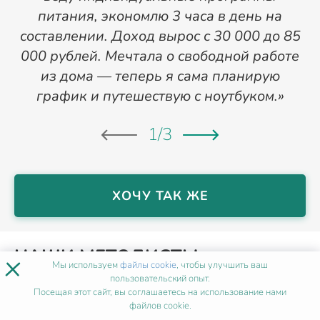
питания, экономлю 3 часа в день на
р
составлении. Доход вырос с 30 000 до 85
000 рублей. Мечтала о свободной работе
из дома — теперь я сама планирую
график и путешествую с ноутбуком.»
1
/
3
ХОЧУ ТАК ЖЕ
НАШИ МЕТОДИСТЫ
×
Мы используем
файлы cookie
, чтобы улучшить ваш
пользовательский опыт.
Посещая этот сайт, вы соглашаетесь на использование нами
файлов cookie.