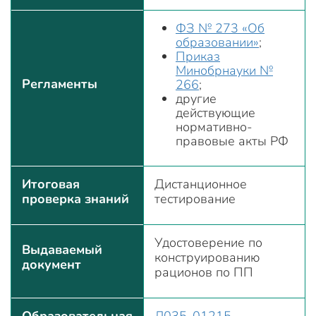
ФЗ № 273 «Об
образовании»
;
Приказ
Минобрнауки №
Регламенты
266
;
другие
действующие
нормативно-
правовые акты РФ
Итоговая
Дистанционное
проверка знаний
тестирование
Удостоверение по
Выдаваемый
конструированию
документ
рационов по ПП
Образовательная
Л035-01215-