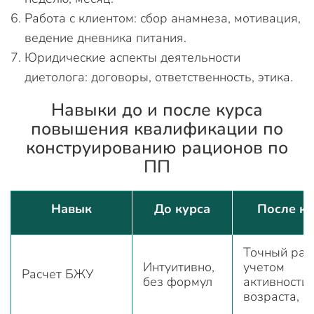
Работа с клиентом: сбор анамнеза, мотивация,
ведение дневника питания.
Юридические аспекты деятельности
диетолога: договоры, ответственность, этика.
Навыки до и после курса
повышения квалификации по
конструированию рационов по
ПП
Навык
До курса
После ку
Точный рас
Интуитивно,
учетом
Расчет БЖУ
без формул
активности,
возраста, ц