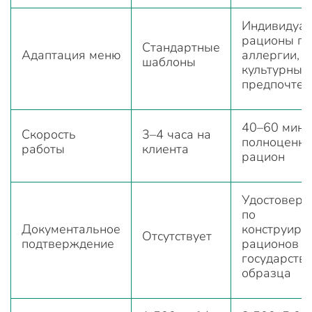
Индивидуа
рационы по
Стандартные
Адаптация меню
аллергии, д
шаблоны
культурные
предпочтен
40–60 мину
Скорость
3–4 часа на
полноценн
работы
клиента
рацион
Удостовере
по
Документальное
конструиро
Отсутствует
подтверждение
рационов п
государств
образца