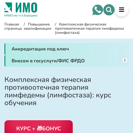
Главная
/
Повышение
/
Комплексная физическая
страница
квалификации
противоотечная терапия лимфедемы
(лимфостаза)
Аккредитация под ключ
i
Внесем в госуслуги/ФИС ФРДО
Комплексная физическая
противоотечная терапия
лимфедемы (лимфостаза): курс
обучения
КУРС + 🎁БОНУС