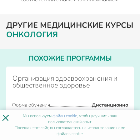
ДРУГИЕ МЕДИЦИНСКИЕ КУРСЫ
ОНКОЛОГИЯ
ПОХОЖИЕ ПРОГРАММЫ
Организация здравоохранения и
общественное здоровье
Форма обучения
Дистанционно
×
Количество часов
от 36
Мы используем
файлы cookie
, чтобы улучшить ваш
Начало обучения
Каждый день
пользовательский опыт.
Посещая этот сайт, вы соглашаетесь на использование нами
файлов cookie.
Записаться