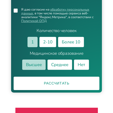
Я даю согласие на
обработку персональных
данных
, в том числе помощью сервиса веб-
аналитики "Яндекс.Метрика", в соответствии с
Политикой ОПД
Количество человек
1
2-10
Более 10
Медицинское образование
Высшее
Среднее
Нет
РАССЧИТАТЬ