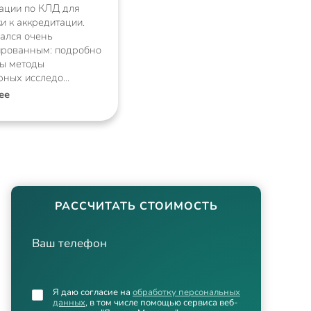
ации по КЛД для
и к аккредитации.
зался очень
ированным: подробно
ы методы
рных исследо
ее
РАССЧИТАТЬ СТОИМОСТЬ
Ваш телефон
Я даю согласие на
обработку персональных
данных
, в том числе помощью сервиса веб-