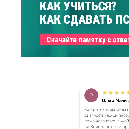
★
★
★
★
О
Ольга Малы
Работаю химиком-эксп
диагностической лабо
при многопрофильной
на Комендантском про