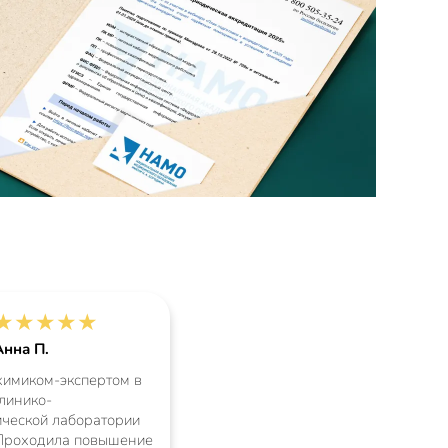
★
★
★
★
★
Анна П.
химиком-экспертом в
линико-
ической лаборатории
Проходила повышение