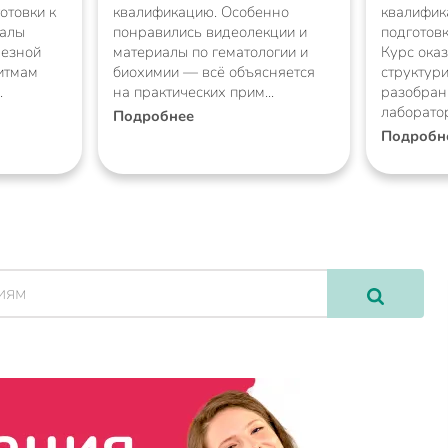
отовки к
квалификацию. Особенно
квалифик
иалы
понравились видеолекции и
подготовк
лезной
материалы по гематологии и
Курс ока
итмам
биохимии — всё объясняется
структур
на практических прим
разобран
лаборато
Подробнее
Подробн