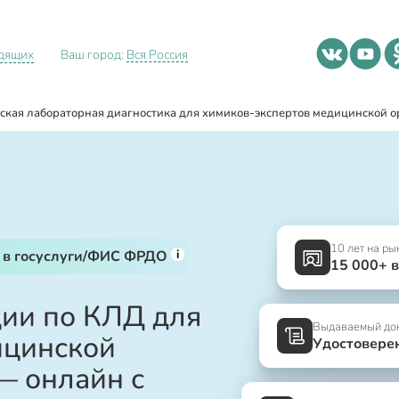
идящих
Ваш город:
Вся Россия
ская лабораторная диагностика для химиков-экспертов медицинской 
10 лет на ры
i
 в госуслуги/ФИС ФРДО
15 000+ 
ии по КЛД для
Выдаваемый до
ицинской
Удостовере
— онлайн с