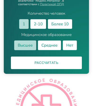
аналитики "Яндекс.Метрика", в
соответствии с
Политикой ОПД
Количество человек
1
2-10
Более 10
Медицинское образование
Высшее
Среднее
Нет
РАССЧИТАТЬ