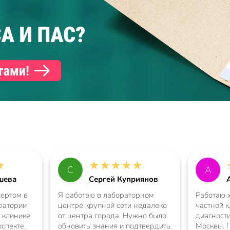
★
★
★
★
★
★
С
А
шева
Сергей Куприянов
ертом в
Я работаю в лабораторном
Работаю 
ратории
центре крупной сети недалеко
частной к
 клинике
от центра города. Нужно было
диагност
спекте.
обновить знания и подтвердить
Москвы. 