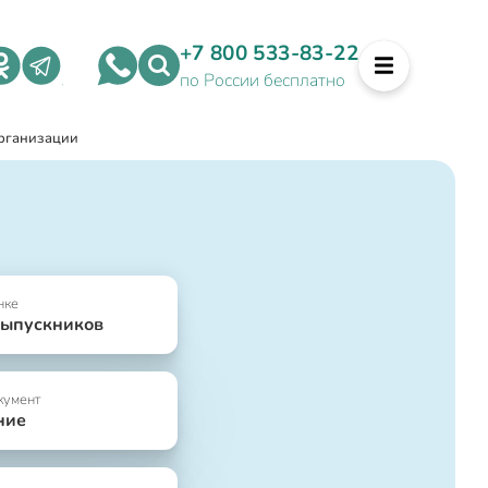
+7 800 533-83-22
по России бесплатно
организации
нке
выпускников
кумент
ние