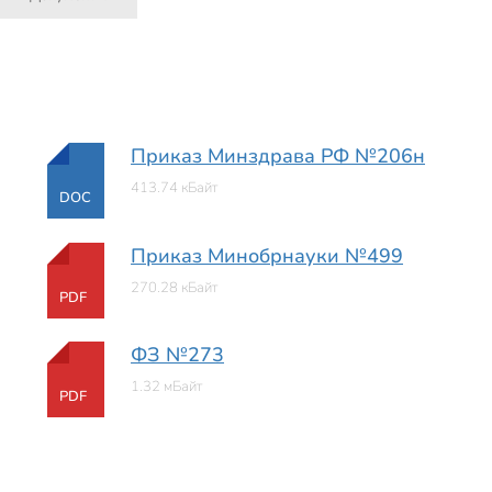
Приказ Минздрава РФ №206н
413.74 кБайт
DOC
Приказ Минобрнауки №499
270.28 кБайт
PDF
ФЗ №273
1.32 мБайт
PDF