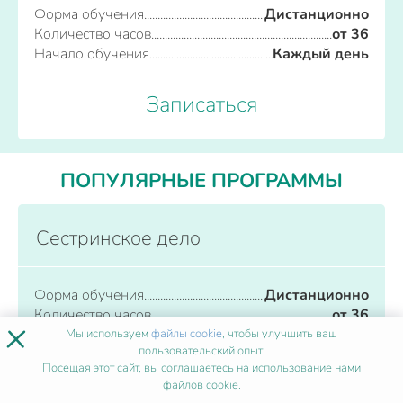
Форма обучения
Дистанционно
Количество часов
от 36
Начало обучения
Каждый день
Записаться
ПОПУЛЯРНЫЕ ПРОГРАММЫ
Сестринское дело
Форма обучения
Дистанционно
Количество часов
от 36
×
Начало обучения
Каждый день
Мы используем
файлы cookie
, чтобы улучшить ваш
пользовательский опыт.
Посещая этот сайт, вы соглашаетесь на использование нами
Записаться
файлов cookie.