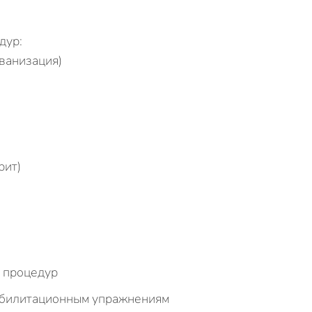
дур:
ванизация)
рит)
я процедур
абилитационным упражнениям