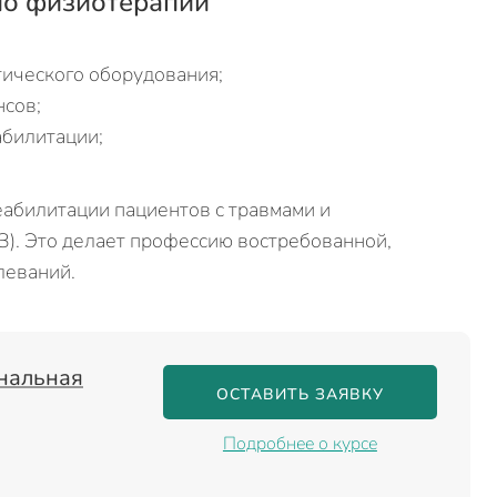
 по физиотерапии
тического оборудования;
нсов;
абилитации;
абилитации пациентов с травмами и
). Это делает профессию востребованной,
леваний.
нальная
ОСТАВИТЬ ЗАЯВКУ
Подробнее о курсе