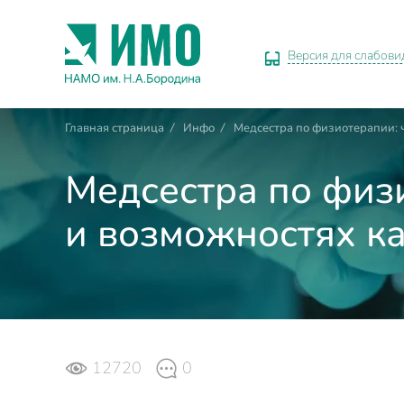
Версия для слабов
Главная страница
/
Инфо
/
Медсестра по физиотерапии: 
Медсестра по физ
и возможностях к
12720
0