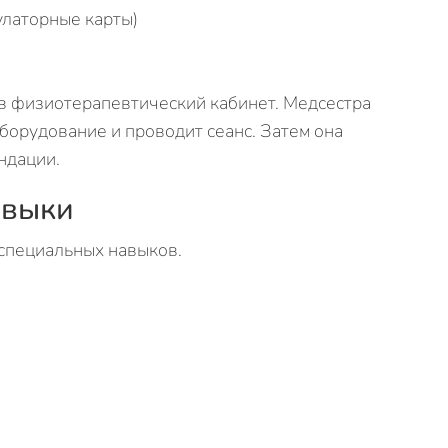
улаторные карты)
 в физиотерапевтический кабинет. Медсестра
оборудование и проводит сеанс. Затем она
ндации.
авыки
 специальных навыков.