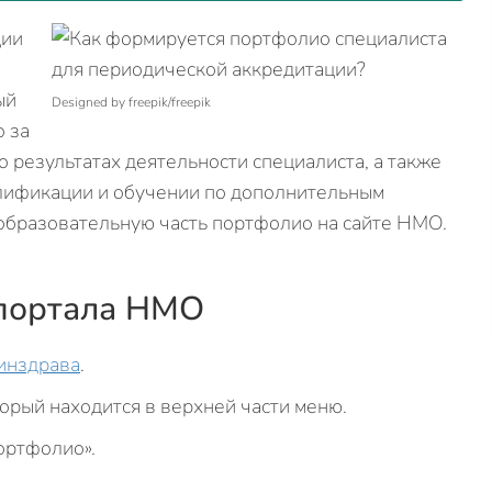
ции
ый
Designed by freepik/freepik
о за
 результатах деятельности специалиста, а также
лификации и обучении по дополнительным
образовательную часть портфолио на сайте НМО.
 портала НМО
инздрава
.
орый находится в верхней части меню.
ортфолио».