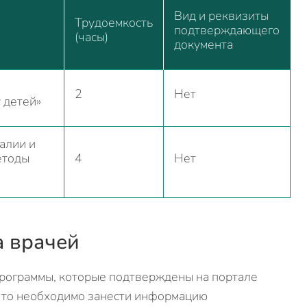
Вид и реквизиты
Трудоемкость
подтверждающего
(часы)
документа
2
Нет
 детей»
алии и
етоды
4
Нет
а врачей
программы, которые подтверждены на портале
, то необходимо занести информацию