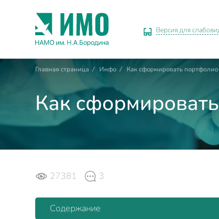
Версия для слабов
Главная страница
/
Инфо
/
Как сформировать портфолио
Как сформировать
27381
3
Содержание