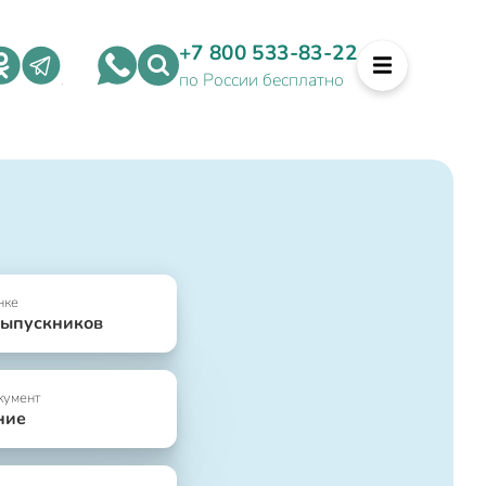
+7 800 533-83-22
по России бесплатно
нке
выпускников
кумент
ние