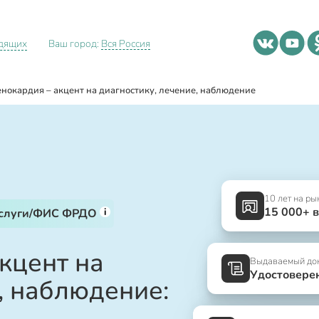
идящих
Ваш город:
Вся Россия
енокардия – акцент на диагностику, лечение, наблюдение
10 лет на ры
15 000+ 
i
услуги/ФИС ФРДО
кцент на
Выдаваемый до
Удостовере
, наблюдение: