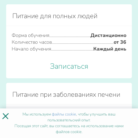
Питание для полных людей
Форма обучения
Дистанционно
Количество часов
от 36
Начало обучения
Каждый день
Записаться
Питание при заболеваниях печени
×
Форма обучения
Дистанционно
Мы используем
файлы cookie
, чтобы улучшить ваш
Количество часов
пользовательский опыт.
от 36
Посещая этот сайт, вы соглашаетесь на использование нами
Начало обучения
Каждый день
файлов cookie.